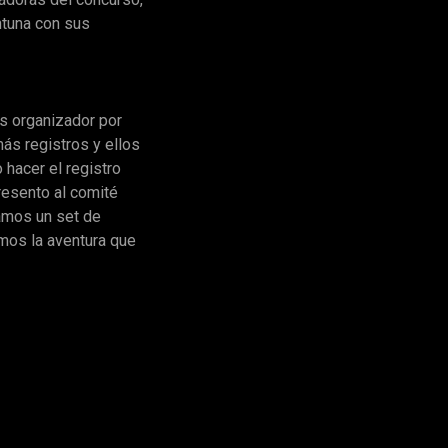
ontuna con sus
as organizador por
ás registros y ellos
hacer el registro
resento al comité
amos un set de
amos la aventura que