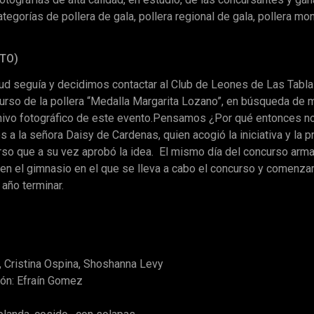
ategorías de pollera de gala, pollera regional de gala, pollera m
TO)
tud seguía y decidimos contactar al Club de Leones de Las Tabl
rso de la pollera “Medalla Margarita Lozano”, en búsqueda de m
hivo fotográfico de este evento.Pensamos ¿Por qué entonces no 
a la señora Daisy de Cardenas, quien acogió la iniciativa y la p
so que a su vez aprobó la idea.
El mismo día del concurso arm
l en el gimnasio en el que se lleva a cabo el concurso y comenz
año terminar.
, Cristina Ospina, Shoshanna Levy
ión: Efraín Gomez