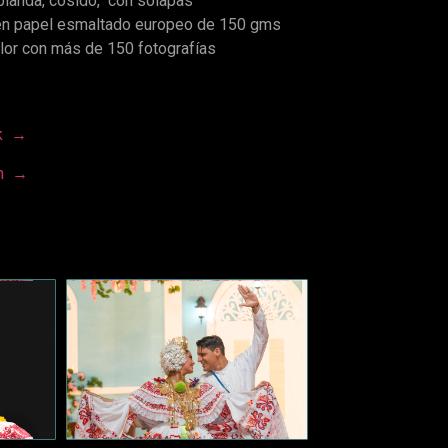
blanda, cosido, con solapas
 en papel esmaltado europeo de 150 gms
lor con más de 150 fotografías
ok
→
am
→